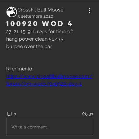
CrossFit Bull Moose
5 settembre 2020
100920 WOD 4
27-21-15-9-6 reps for time of:
hang power clean 50/35
burpee over the bar
Riferimento:
https://www.crossfitbullmoose.com/
forum/bm-wods/040520-day-1
7
83
Write a comment...