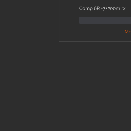
Comp 6R +7+200m rx
Mi piace
Rispon
Mo