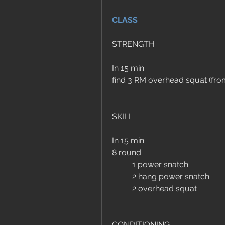
CLASS
STRENGTH
In 15 min 
find 3 RM overhead squat (fro
SKILL
In 15 min 
8 round
	1 power snatch
	2 hang power snatch
	2 overhead squat
CONDITIONING