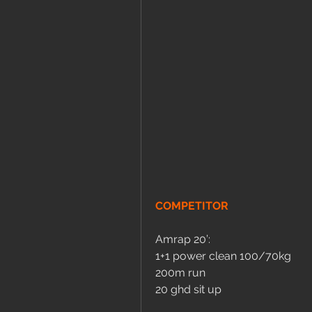
COMPETITOR
Amrap 20’:
1+1 power clean 100/70kg
200m run
20 ghd sit up