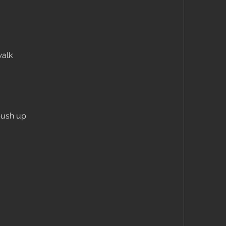
walk
push up