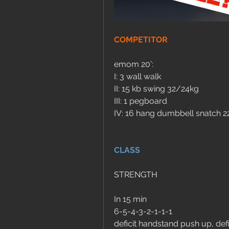
COMPETITOR
emom 20’:
I: 3 wall walk
II: 15 kb swing 32/24kg
III: 1 pegboard
IV: 16 hang dumbbell snatch 2
CLASS
STRENGTH
In 15 min 
6-5-4-3-2-1-1-1
deficit handstand push up, defic