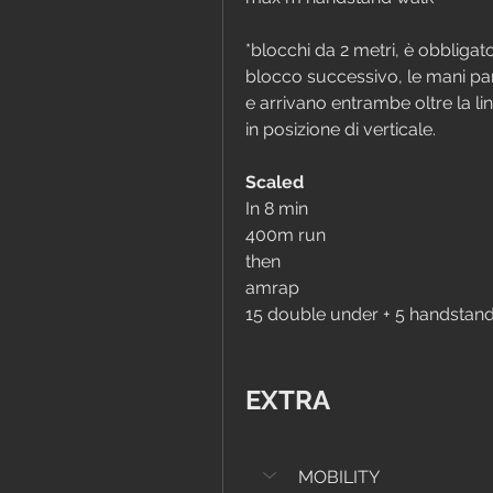
*blocchi da 2 metri, è obbligator
blocco successivo, le mani par
e arrivano entrambe oltre la li
in posizione di verticale.
Scaled
In 8 min
400m run
then
amrap
15 double under + 5 handstand
EXTRA
MOBILITY