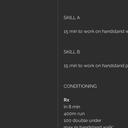
SKILL A
15 min to work on handstand 
SKILL B
15 min to work on handstand 
CONDITIONING
Rx
In 8 min
400m run
100 double under
max m handstand walk*