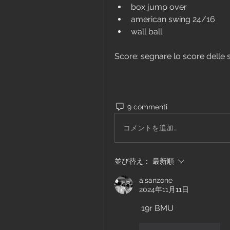
box jump over
american swing 24/16
wall ball
Score: segnare lo score delle 
9 commenti
コメントを追加…
並び替え：
最新順
a.sanzone
2024年11月11日
 19r BMU
いいね！
返信