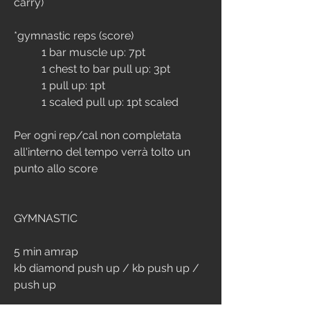
carry)
*gymnastic reps (score)
	1 bar muscle up: 7pt
	1 chest to bar pull up: 3pt
	1 pull up: 1pt
	1 scaled pull up: 1pt scaled
Per ogni rep/cal non completata 
all'interno del tempo verrà tolto un 
punto allo score
GYMNASTIC
5 min amrap
kb diamond push up / kb push up / 
push up