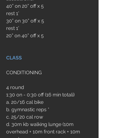
40” on 20” off x 5
rest 1’
30” on 30” off x 5
rest 1’
20” on 40” off x 5
CLASS
CONDITIONING
4 round
1:30 on - 0:30 off (16 min totali)
a. 20/16 cal bike
b. gymnastic reps *
c. 25/20 cal row
d. 30m kb walking lunge (10m 
overhead + 10m front rack + 10m 