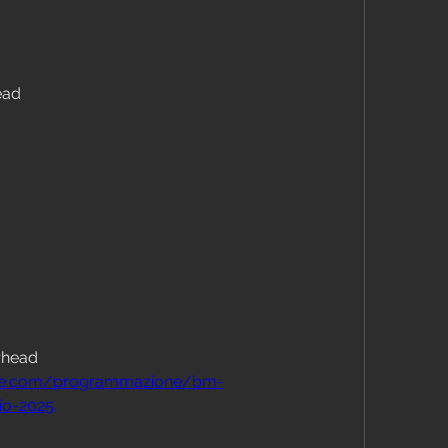
ead
rhead
ose.com/programmazione/bm-
io-2025