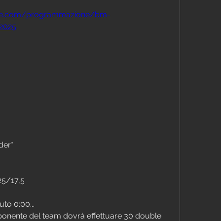
ose.com/programmazione/bm-
2025
der*
25/17,5
uto 0:00...
onente del team dovrà effettuare 30 double 