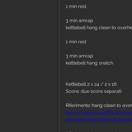
1 min rest
3 min amrap
kettlebell hang clean to overh
1 min rest
3 min amrap
kettlebell hang snatch
Kettlebell 2 x 24 / 2 x 16
Score: due score separati 
Riferimento 
hang clean to ove
https://www.crossfitbullmo
program/mercoledi-21-magg