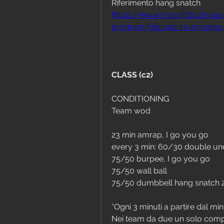
Riferimento hang snatch
https://www.crossfitbullmo
program/giovedi-15-maggio-
CLASS (c2)
CONDITIONING
Team wod 
23 min amrap, I go you go
every 3 min: 60/30 double un
75/50 burpee, I go you go
75/50 wall ball
75/50 dumbbell hang snatch 
*Ogni 3 minuti a partire dal min
Nei team da due un solo comp