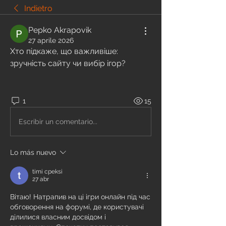
Indietro
Pepko Akrapovik
27 aprile 2026
Хто підкаже, що важливіше: 
зручність сайту чи вибір ігор?
1
15
Escribir un comentario...
Lo más nuevo
timi cpeksi
27 abr
Вітаю! Натрапив на ці ігри онлайн під час 
обговорення на форумі, де користувачі 
ділилися власним досвідом і 