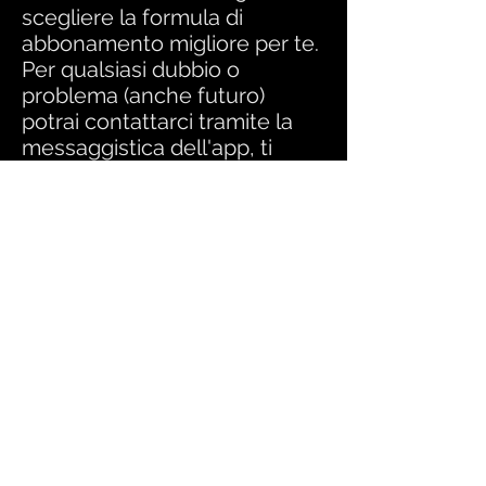
scegliere la formula di
abbonamento migliore per te.
Per qualsiasi dubbio o
problema (anche futuro)
potrai contattarci tramite la
messaggistica dell'app, ti
risponderemo entro 12 ore
lavorative (lun-ven).
*attenzione: per caricare il
retro del documento su app
basterà fare uno swipe verso
sinistra
NEXT