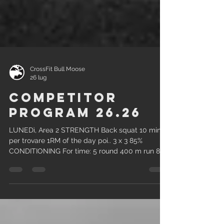
CrossFit Bull Moose
26 lug
Competitor
Program 26.26
LUNEDì, Area 2 STRENGTH Back squat 10 min
per trovare 1RM of the day poi.. 3 x 3 85%
CONDITIONING For time: 5 round 400 m run 8
unbroken power snatch 15 bar facing burpee
Time cap: 20 min Rx: 60/40 Int: 50/35 Gestione
wod: La richiesta del workout è mantenere un