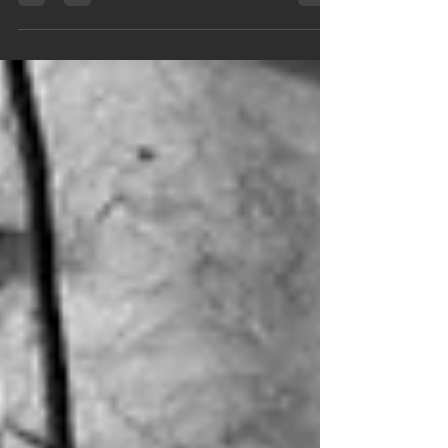
3 m (ub) Intermediate: 5 m + 5 m CONDITIONING
5 round 2' on / 1' off (ultimo round 3' on) 12
dumbbell bench press 2x30/2x22.5 15/12 cal
row max burpee over row Gestione del wod:
Utilizzare un carico di lavoro che pensate vi
possa consentire di svolgere il lavoro unbroken;
se andrete a spezzare, dovrà essere solo negli
ultimi round. Row: buon ritmo sulla row, senza
gestire troppo il