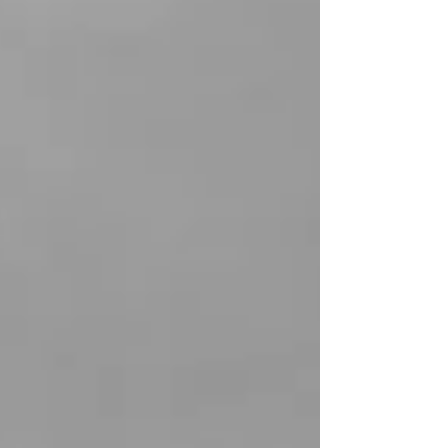
ritmo di lavoro alto: oggi non potete seguire il
vostro muss né tanto meno lavorare nella vostra
comfort zone. Gli snatch devono essere
tassativamente unbroken; se non riuscite a
gestire il carico selezionato, scalate