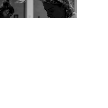
PERCHÈ SCEGLIERE
BULL MOOSE
Quando abbiamo progettato Bull Moose
abbiamo pensato a un luogo dove fare
Crossfit senza scendere a compromessi.
Niente class con venti, trenta ,
quaranta partecipanti, niente surrogati
commerciali per accaparrarsi un pubblico
più vasto.
Abbiamo selezionato un team di coach
qualificati e costantemente sottoposti a