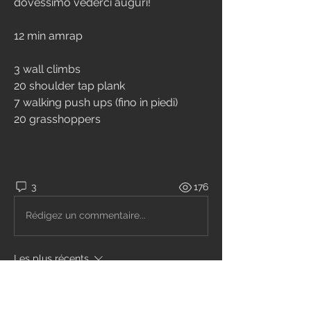
dovessimo vederci auguri!
12 min amrap
3 wall climbs
20 shoulder tap plank
7 walking push ups (fino in piedi)
20 grasshoppers
3
176
Rédigez un commentaire...
Les plus récents
ciccio6
27 nov. 2020