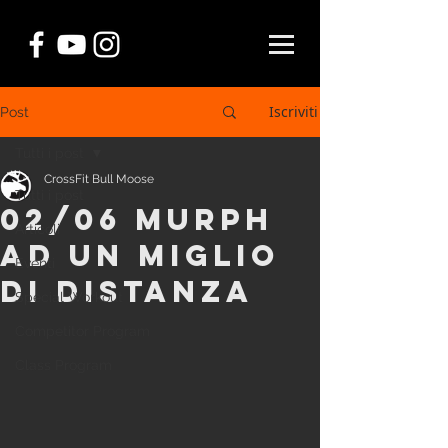
Iscriviti
Post
Tutti i post
CrossFit Bull Moose
Tutti i post
02/06 Murph
Articoli
ad un miglio
Eventi
di distanza
Special Workout
Competitor Program
Class Program