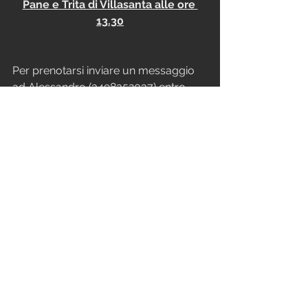
Pane e Trita di Villasanta alle ore 
13.30
Per prenotarsi inviare un messaggio 
ad Alessandro (3498352037) entro 
mercoledì 1 giugno.
#CFBM
1 commento
Scrivi un commento...