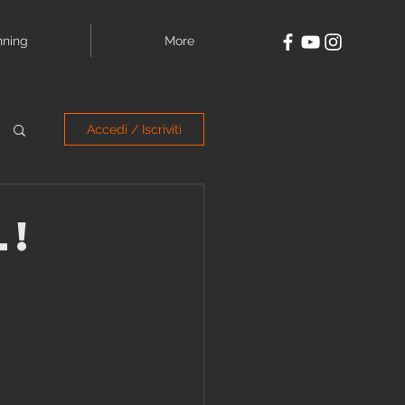
nning
More
Accedi / Iscriviti
l!