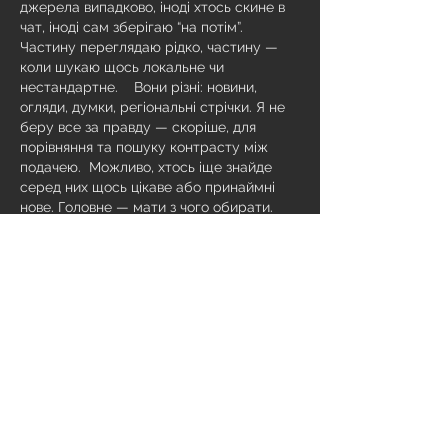
джерела випадково, іноді хтось скине в 
чат, іноді сам зберігаю “на потім”. 
Частину переглядаю рідко, частину — 
коли шукаю щось локальне чи 
нестандартне.    Вони різні: новини, 
огляди, думки, регіональні стрічки. Я не 
беру все за правду — скоріше, для 
порівняння та пошуку контрасту між 
подачею.  Можливо, хтось іще знайде 
серед них щось цікаве або принаймні 
нове. Головне — мати з чого обирати. 
Mi piace
Rispondi
Владимир Мельник
15 giu
Часом знаходжу ці джерела випадково, 
іноді хтось скине в чат, іноді сам 
зберігаю “на потім”. Частину переглядаю 
рідко, частину — коли шукаю щось 
локальне чи нестандартне.    Вони різні: 
новини, огляди, думки, регіональні 