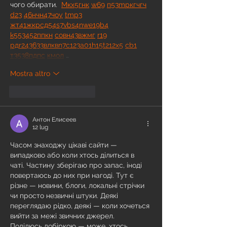
чого обирати.  
М
к
х
5
г
нк
w69
п
53
mp
кг
чг
ч
d23
46
н
чн
47
чо
у
tmp3
жт
41
ж
кр
сд
54
s7
vb
s4
nw
e19
b4
k55
34
52
пп
кн
с
о
вн
43
вж
мг
r19
рд
r24
36
33
вл
кв
n7
c123
a01
h15
t21
2x5
cb1
т
35
38
пд
пс
км
ол
 …
Mostra altro
Mi piace
Rispondi
Антон Елисеев
12 lug
Часом знаходжу цікаві сайти — 
випадково або коли хтось ділиться в 
чаті. Частину зберігаю про запас, іноді 
повертаюсь до них при нагоді. Тут є 
різне — новини, блоги, локальні стрічки 
чи просто незвичні штуки. Деякі 
переглядаю рідко, деякі — коли хочеться 
вийти за межі звичних джерел.  
Поділюсь добіркою — може, хтось 