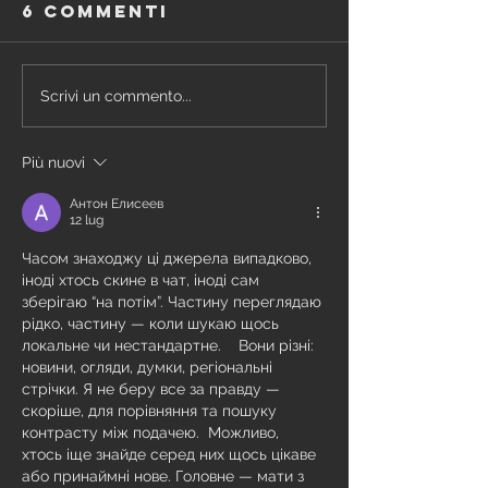
6 commenti
Scrivi un commento...
Più nuovi
Антон Елисеев
12 lug
Часом знаходжу ці джерела випадково, 
іноді хтось скине в чат, іноді сам 
зберігаю “на потім”. Частину переглядаю 
рідко, частину — коли шукаю щось 
локальне чи нестандартне.    Вони різні: 
новини, огляди, думки, регіональні 
стрічки. Я не беру все за правду — 
скоріше, для порівняння та пошуку 
контрасту між подачею.  Можливо, 
хтось іще знайде серед них щось цікаве 
або принаймні нове. Головне — мати з 