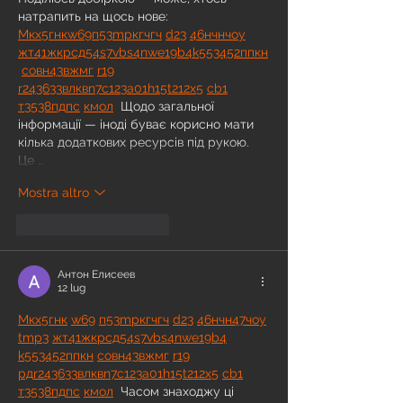
натрапить на щось нове:  
М
к
х
5
г
нк
w69
п
53
mp
кг
чг
ч
d23
46
н
чн
чо
у
жт
41
ж
кр
сд
54
s7
vb
s4
nw
e19
b4
k55
34
52
пп
кн
с
о
вн
43
вж
мг
r19
r24
36
33
вл
кв
n7
c123
a01
h15
t21
2x5
cb1
т
35
38
пд
пс
км
ол
  Щодо загальної 
інформації — іноді буває корисно мати 
кілька додаткових ресурсів під рукою. 
Це …
Mostra altro
Mi piace
Rispondi
Антон Елисеев
12 lug
М
к
х
5
г
нк
w69
п
53
mp
кг
чг
ч
d23
46
н
чн
47
чо
у
tmp3
жт
41
ж
кр
сд
54
s7
vb
s4
nw
e19
b4
k55
34
52
пп
кн
с
о
вн
43
вж
мг
r19
рд
r24
36
33
вл
кв
n7
c123
a01
h15
t21
2x5
cb1
т
35
38
пд
пс
км
ол
  Часом знаходжу ці 