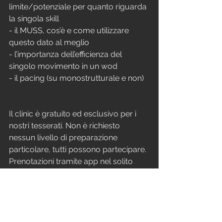
limite/potenziale per quanto riguarda 
la singola skill
- il MUSS, cos’è e come utilizzare 
questo dato al meglio
- l’importanza dell’efficienza del 
singolo movimento in un wod
- il pacing (su monostrutturale e non)
Il clinic è gratuito ed esclusivo per i 
nostri tesserati. Non è richiesto 
nessun livello di preparazione 
particolare, tutti possono partecipare. 
Prenotazioni tramite app nel solito 
spazio domenicale F*ck the Weakness.
Poi puoi anche scegliere di non 
partecipare, ma sappi che la 
prossima volta che gestirai male il 