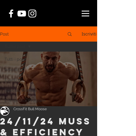
Iscriviti
Post
Tutti i post
Tutti i post
Articoli
Eventi
Special Workout
Competitor Program
CrossFit Bull Moose
Class Program
24/11/24 MUSS
& EFFICIENCY