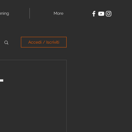
nning
More
Accedi / Iscriviti
l
o