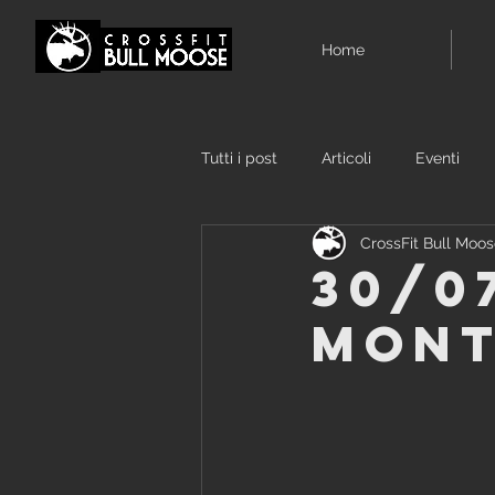
Home
Tutti i post
Articoli
Eventi
CrossFit Bull Moo
30/0
mont