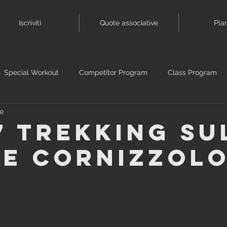
Iscriviti
Quote associative
Pla
Special Workout
Competitor Program
Class Program
se
7 trekking su
e cornizzol