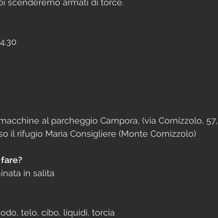
poi scenderemo armati di torce.
14.30
cchine al parcheggio Campora, (via Cornizzolo, 57, 
rso il rifugio Maria Consigliere (Monte Cornizzolo)
 fare?
nata in salita
?
, telo, cibo, liquidi, torcia