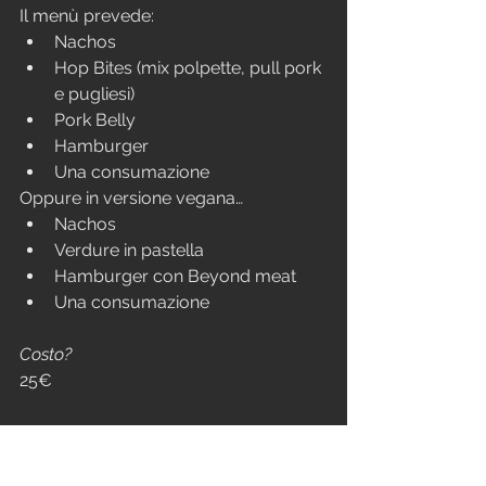
Il menù prevede:
Nachos
Hop Bites (mix polpette, pull pork 
e pugliesi)
Pork Belly
Hamburger
Una consumazione
Oppure in versione vegana…
Nachos
Verdure in pastella
Hamburger con Beyond meat
Una consumazione
Costo?
25€
Prenotazioni…
Tramite messaggio ad Ale/Marco 
entro lunedì 24 novembre