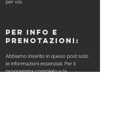
per voi.
PER INFO e 
prenotazioni:
Abbiamo inserito in queso post solo 
le informazioni essenziali. Per il 
programma completo e la 
prenotazione vi rimandiamo al sito di 
Born to Ride:
https://www.borntoride.it/portfolio/w
eekend/
come ci 