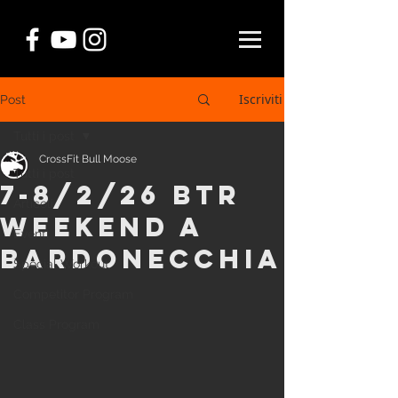
Iscriviti
Post
Tutti i post
CrossFit Bull Moose
Tutti i post
7-8/2/26 BTR
Articoli
WEEKEND A
Eventi
BARDONECCHIA
Special Workout
Competitor Program
Class Program