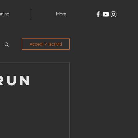
nning
More
Accedi / Iscriviti
RUN