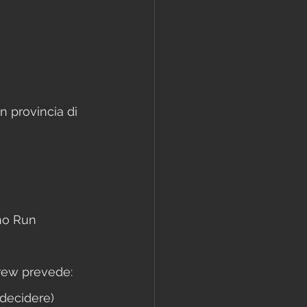
in provincia di 
rno Run 
crew prevede:
 decidere)