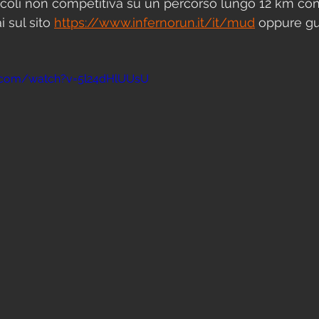
coli non competitiva su un percorso lungo 12 km con 
 sul sito 
https://www.infernorun.it/it/mud
 oppure gu
.com/watch?v=5l24dHlUUsU