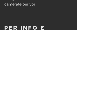
camerate per voi.
PER INFO E 
PRENOTAZIONI:
Abbiamo inserito in queso post solo 
le informazioni essenziali. Per il 
programma completo e la 
prenotazione vi rimandiamo al sito di 
Born to Ride:
https://www.borntoride.it/portfolio/b
orn-to-ride-
bardonecchia/#programma