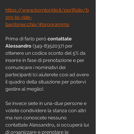
https://www.borntoride.it/portfolio/b
orn-to-ride-
bardonecchia/#programma
Prima di farlo però 
contattate 
Alessandro
 (349-8352037) per 
ottenere un codice sconto del 5% da 
inserire in fase di prenotazione e per 
comunicare i nominativi dei 
partecipanti (ci aiuterete così ad avere 
il quadro della situazione per potervi 
gestire al meglio).
Se invece siete in una-due persone e 
volete condividere la stanza con altri 
ma non conoscete nessuno 
contattate Alessandro
, 
si occuperà lui 
di organizzare e prenotare le 