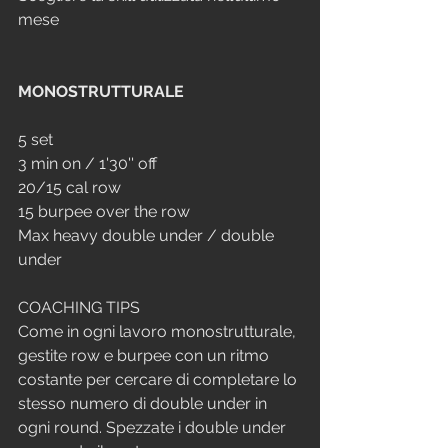
mese
MONOSTRUTTURALE
5 set
3 min on / 1'30'' off
20/15 cal row
15 burpee over the row
Max heavy double under / double 
under
COACHING TIPS
Come in ogni lavoro monostrutturale, 
gestite row e burpee con un ritmo 
costante per cercare di completare lo 
stesso numero di double under in 
ogni round. Spezzate i double under 