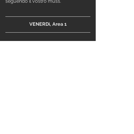
seguendo il vostro muss.
VENERDì, Area 1
WEIGHTLIFTING
Ogni 90'' x 10
1 squat snatch %85
STRENGTH
Back squat
1 x 2 85%
1 x 1 88%
1 x 2 88%
1 x 1 90%