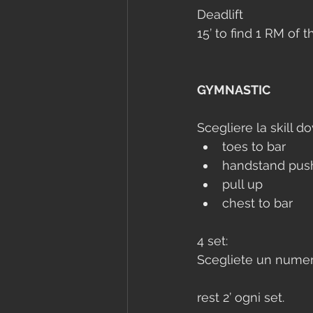
Deadlift
15’ to find 1 RM of 
GYMNASTIC
Scegliere la skill do
toes to bar
handstand pus
pull up
chest to bar
4 set:
Scegliete un numero 
rest 2’ ogni set.