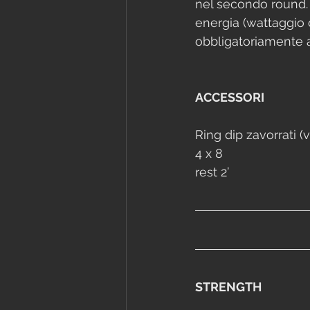
nel secondo round. 
energia (wattaggio 
obbligatoriamente al
ACCESSORI
Ring dip zavorrati (
4 x 8
rest 2’
STRENGTH