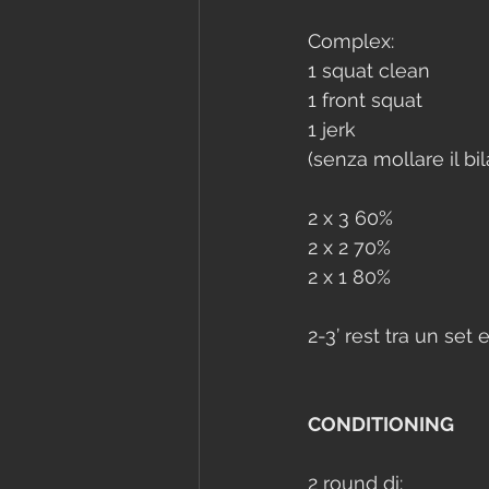
Complex:
1 squat clean
1 front squat
1 jerk
(senza mollare il bi
2 x 3 60%
2 x 2 70%
2 x 1 80%
2-3’ rest tra un set e 
CONDITIONING
2 round di: