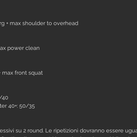
g + max shoulder to overhead
ax power clean
+ max front squat
0/40
ter 40+: 50/35
ssivi su 2 round. Le ripetizioni dovranno essere ugual