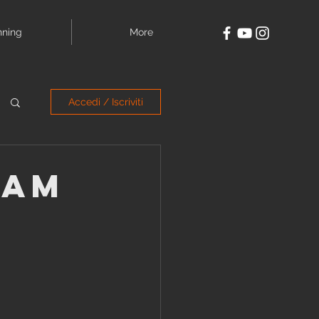
nning
More
Accedi / Iscriviti
ram