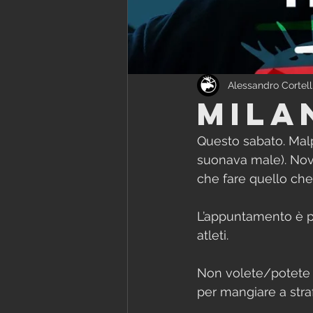
Alessandro Cortell
Mila
Questo sabato. Ma
suonava male). Nove
che fare quello che
L’appuntamento è pe
atleti.
Non volete/potete 
per mangiare a straf