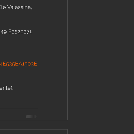
le Valassina, 
349 8352037).
34E535BA1503E
rite).