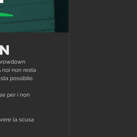
wn
Throwdown 
 noi non resta 
sta possibile.
se per i non 
ere la scusa 