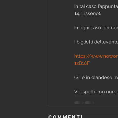
In tal caso l’appunt
14, Lissone).
In ogni caso per co
I biglietti dell’even
https://www.nowon
12B18F
(Si, è in olandese m
Vi aspettiamo nume
Commenti