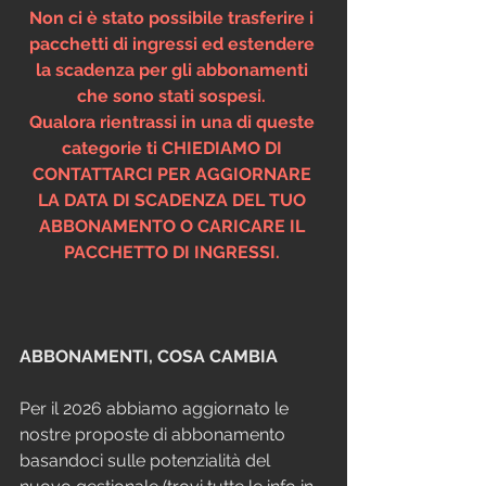
Non ci è stato possibile trasferire i 
pacchetti di ingressi ed estendere 
la scadenza per gli abbonamenti 
che sono stati sospesi. 
Qualora rientrassi in una di queste 
categorie ti CHIEDIAMO DI 
CONTATTARCI PER AGGIORNARE 
LA DATA DI SCADENZA DEL TUO 
ABBONAMENTO O CARICARE IL 
PACCHETTO DI INGRESSI. 
ABBONAMENTI, COSA CAMBIA
Per il 2026 abbiamo aggiornato le 
nostre proposte di abbonamento 
basandoci sulle potenzialità del 