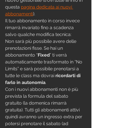
nuovo gestionale (trovi tutte le info in 
questa 
pagina dedicata ai nuovi 
abbonamenti
).
Il tuo abbonamento in corso invece 
rimarrà invariato fino a scadenza 
salvo qualche modifica tecnica:
Non sarà più possibile avere delle 
prenotazioni fisse. Se hai un 
abbonamento “
Fixed
” ti verrà 
automaticamente trasformato in “No 
Limits” e sarà possibile prenotarsi a 
tutte le class ma dovrai 
ricordarti di 
farlo in autonomia
.
Con i nuovi abbonamenti non è più 
prevista la formula del sabato 
gratuito (la domenica rimarrà 
gratuita). Tutti gli abbonamenti attivi 
quindi avranno un ingresso extra per 
potersi prenotare il sabato (ad 