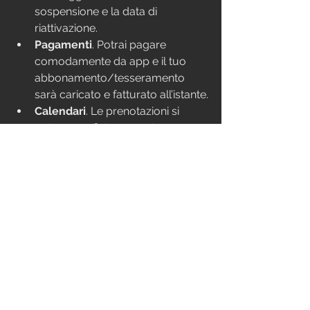
sospensione e la data di 
riattivazione.
Pagamenti
. Potrai pagare 
comodamente da app e il tuo 
abbonamento/tesseramento 
sarà caricato e fatturato all’istante.
Calendari
. Le prenotazioni si 
potranno effettuare su tre 
calendari distinti: CrossFit Class, 
Fuck the Weakness, 
Weightlifting/Competitor
Documenti
. Dimenticati la noiosa 
procedura di invio dei documenti 
via mail (certificato medico e 
tesseramento annuale). Con la 
nuova app carichi tutto nella 
sezione “le tue info”.