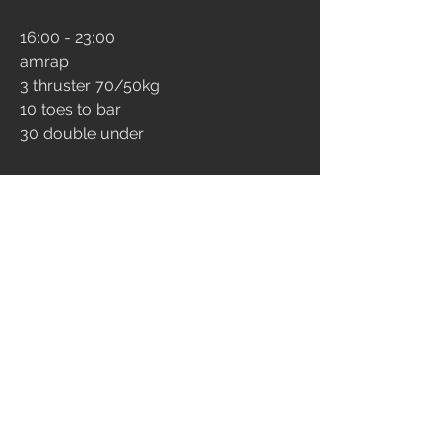
16:00 - 23:00
amrap 
3 thruster 70/50kg 
10 toes to bar 
30 double under
3
276
댓글을 입력하세요.
최신순
Giulia Casale
2025년 10월 04일
32:20