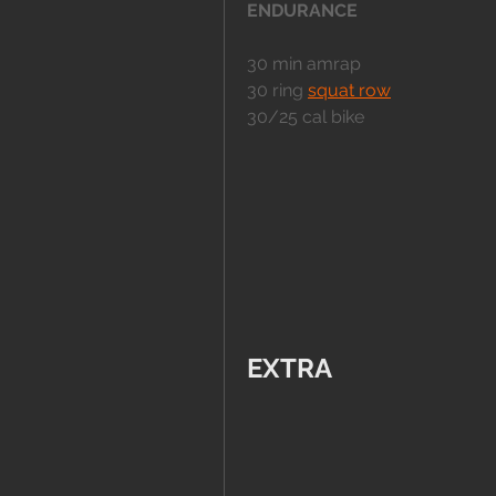
ENDURANCE
30 min amrap
30 ring 
squat row
30/25 cal bike
EXTRA