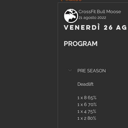
CrossFit Bull Moose
21 agosto 2022
Venerdì 26 A
PROGRAM
PRE SEASON
Deadlift
1 x 8 65%
1 x 6 70%
1 x 4 75%
1 x 2 80%