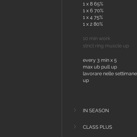
1 x 8 65%
1 x 6 70%
1 x 4 75%
1 x 2 80%
10 min work
strict ring muscle up
every 3 min x 5  
max ub pull up 
lavorare nelle settimane
up
IN SEASON
CLASS PLUS