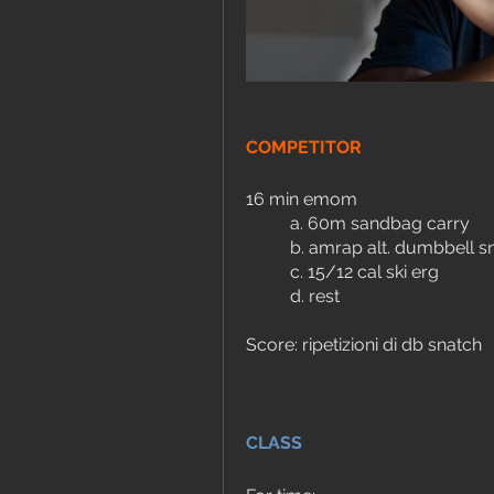
COMPETITOR
16 min emom
	a. 60m sandbag carry
	b. amrap alt. dumbbell 
	c. 15/12 cal ski erg
	d. rest
Score: ripetizioni di db snatch
CLASS