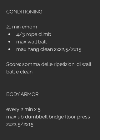
CONDITIONING
21 min emom
4/3 rope climb
max wall ball
max hang clean 2x22,5/2x15
Score: somma delle ripetizioni di wall 
ball e clean
BODY ARMOR
every 2 min x 5
max ub dumbbell bridge floor press 
2x22,5/2x15