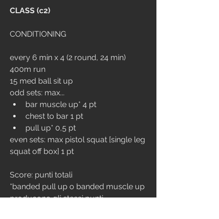
CLASS (c2)
CONDITIONING
every 6 min x 4 (2 round, 24 min)
400m run
15 med ball sit up
odd sets: max...
bar muscle up* 4 pt
chest to bar 1 pt
pull up* 0,5 pt
even sets: max pistol squat [single leg 
squat off box] 1 pt
Score: punti totali
*banded pull up o banded muscle up 
producono gli stessi punti 
(rispettivamente 0,5 e 4) ma il wod 