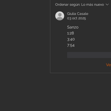
Ordenar según:
Lo más nuevo
Giulia Casale
03 oct 2025
Sanzo
1:28
3:40
7:54
Me gusta
Reacc
Ve