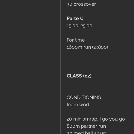
30 crossover
Parte C
15:00-25:00
For time:
1600m run (2x800)
CLASS (c2)
CONDITIONING 
team wod
20 min amrap, I go you go
800m partner run
70 med ball sit up*