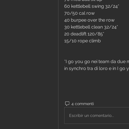
60 kettlebell swing 32/24*
70/50 cal row
40 burpee over the row
30 kettlebell clean 32/24*
20 deadlift 120/85*
15/10 rope climb
*I go you go nei team da due 
in synchro tra di loro e in I 
4 commenti
Escribir un comentario...