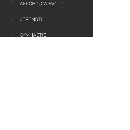
AEROBIC CAPACITY
STRENGTH
GYMNASTIC
2
0
95
コメントを追加…
Info
Ti diamo il benvenuto nel gruppo! Qui
puoi comunicare con gli altri membri,
ricevere aggiornamenti e condividere
file multimediali.