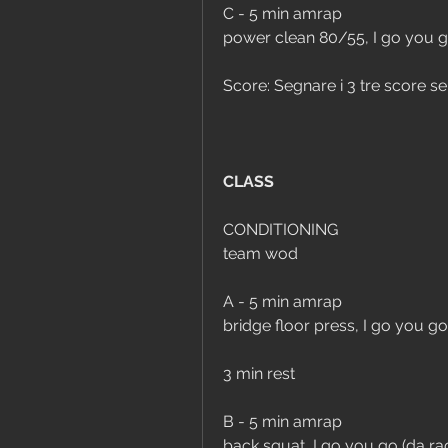
C - 5 min amrap
power clean 80/55, I go you 
Score: Segnare i 3 tre score 
CLASS
CONDITIONING
team wod
A - 5 min amrap
bridge floor press, I go you go
3 min rest
B - 5 min amrap
back squat, I go you go (da ra