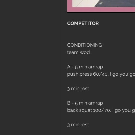
COMPETITOR
CONDITIONING
team wod
A - 5 min amrap
push press 60/40, I go you go 
3 min rest
B - 5 min amrap
back squat 100/70, I go you g
3 min rest 