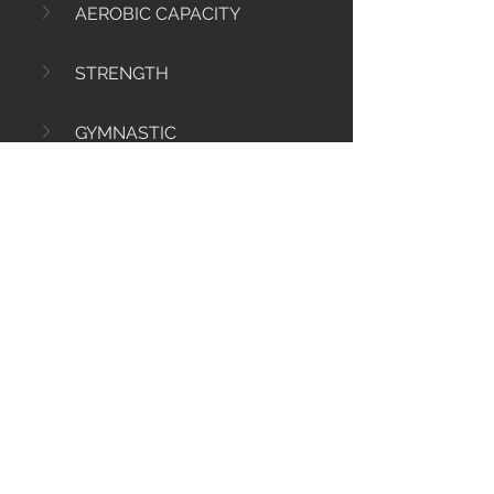
AEROBIC CAPACITY
STRENGTH
GYMNASTIC
0
53
Rédigez un commentaire...
Info
Ti diamo il benvenuto nel gruppo! Qui
puoi comunicare con gli altri membri,
ricevere aggiornamenti e condividere
file multimediali.