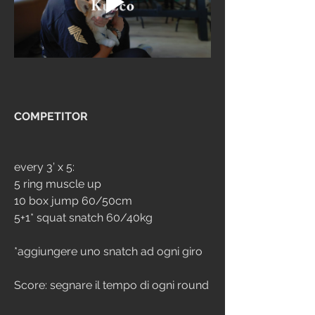
COMPETITOR
every 3’ x 5:
5 ring muscle up
10 box jump 60/50cm
5+1* squat snatch 60/40kg
*aggiungere uno snatch ad ogni giro
Score: segnare il tempo di ogni round