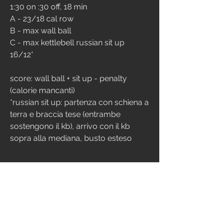
1:30 on :30 off, 18 min
A - 23/18 cal row
B - max wall ball
C - max kettlebell russian sit up 
16/12*
score: wall ball + sit up - penalty 
(calorie mancanti)
*russian sit up: partenza con schiena a 
terra e braccia tese (entrambe 
sostengono il kb), arrivo con il kb 
sopra alla mediana, busto esteso
EXTRA
MOBILITY