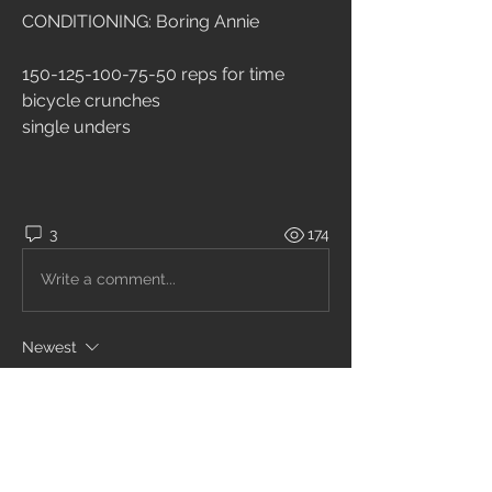
CONDITIONING: Boring Annie
150-125-100-75-50 reps for time
bicycle crunches 
single unders
3
174
Write a comment...
Newest
ciccio6
Dec 13, 2020
10’17”
Like
Reply