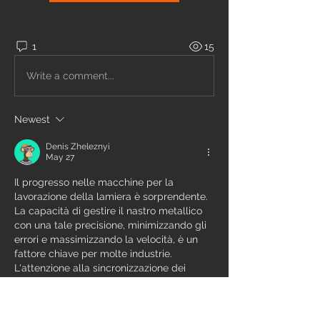
1
15
Write a comment...
Newest
Denis Zheleznyi
May 27
Il progresso nelle macchine per la 
lavorazione della lamiera è sorprendente. 
La capacità di gestire il nastro metallico 
con una tale precisione, minimizzando gli 
errori e massimizzando la velocità, è un 
fattore chiave per molte industrie. 
L'attenzione alla sincronizzazione dei 
movimenti e all'ottimizzazione degli 
ingombri è un segno di quanto il settore si 
stia evolvendo verso soluzioni sempre più 