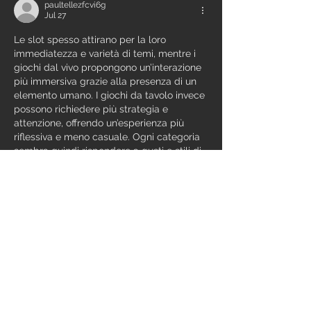
paultellezfcvi6g
Jul 27
Le slot spesso attirano per la loro 
immediatezza e varietà di temi, mentre i 
giochi dal vivo propongono un’interazione 
più immersiva grazie alla presenza di un 
elemento umano. I giochi da tavolo invece 
possono richiedere più strategia e 
attenzione, offrendo un’esperienza più 
riflessiva e meno casuale. Ogni categoria 
sembra quindi rispondere a gusti e stili di 
gioco diversi. 😊
Like
Reply
Show more comments
Info
Ti diamo il benvenuto nel gruppo! Qui
puoi comunicare con gli altri membri,
ricevere aggiornamenti e condividere