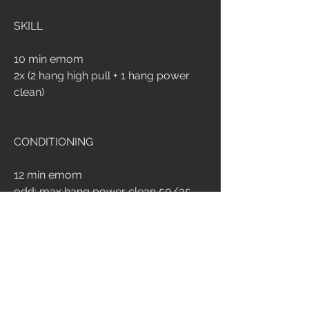
SKILL
10 min emom
2x (2 hang high pull + 1 hang power 
clean)
CONDITIONING
12 min emom
odd: max hang power clean 50/35
even: max toes to bar
5
232
Write a comment...