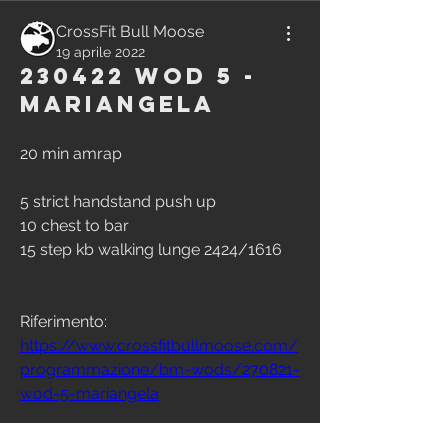
CrossFit Bull Moose
19 aprile 2022
230422 WOD 5 -
Mariangela
20 min amrap
5 strict handstand push up
10 chest to bar
15 step kb walking lunge 2424/1616
Riferimento:
https://www.crossfitbullmoose.com/
programmazione/bm-wods/270821-
wod-5-mariangela
0
15