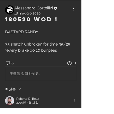
Alessandro Cortellini
18 maggio 2020
180520 WOD 1
BASTARD RANDY
75 snatch unbroken for time 35/25
*every brake do 10 burpees
6
42
댓글을 입력하세요.
최신순
Roberto Di Bella
2020년 5월 18일
9'41" bb @30kg