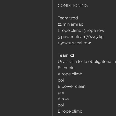
CONDITIONING
Team wod
21 min amrap
1 rope climb [3 rope row]
5 power clean 70/45 kg
15m/12w cal row
Team x2
Una skill a testa obbligatoria I
Esempio:
A rope climb
poi
B power clean
poi
A row
poi
B rope climb 