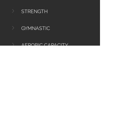
STRENGTH
GYMNASTIC
AEROBIC CAPACITY
1
0
85
コメントを追加…
Info
Ti diamo il benvenuto nel gruppo! Qui
puoi comunicare con gli altri membri,
ricevere aggiornamenti e condividere