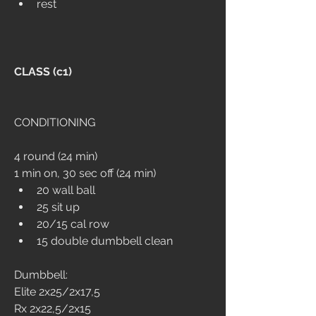
rest
CLASS (c1)
CONDITIONING
4 round (24 min)
1 min on, 30 sec off (24 min)
20 wall ball
25 sit up
20/15 cal row
15 double dumbbell clean
Dumbbell:
Elite 2x25/2x17,5
Rx 2x22,5/2x15