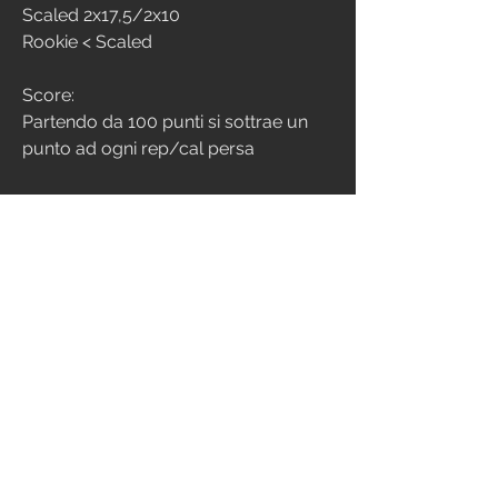
Scaled 2x17,5/2x10
Rookie < Scaled
Score:
Partendo da 100 punti si sottrae un 
punto ad ogni rep/cal persa
3
248
Scrivi un commento...
Più nuovi
Davide Ruzzenente Barba
08 feb 2025
0360 rep 