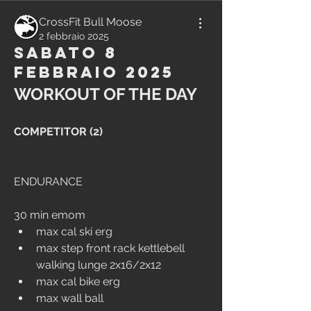
CrossFit Bull Moose
2 febbraio 2025
Sabato 8
Febbraio 2025
WORKOUT OF THE DAY
COMPETITOR (2)
ENDURANCE
30 min emom
max cal ski erg
max step front rack kettlebell 
walking lunge 2x16/2x12
max cal bike erg
max wall ball