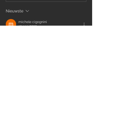
Nieuwste
michele cigognini
19 sep 2020
40mu 18'
Like
Reageren
Meer opmerkingen weergeven
Info
Ti diamo il benvenuto nel gruppo! Qui
puoi comunicare con gli altri membri,
ricevere aggiornamenti e condividere
file multimediali.