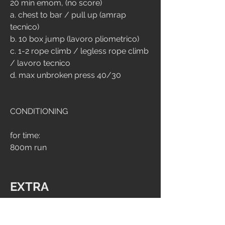
20 min emom, (no score)
a. chest to bar / pull up (amrap 
tecnico)
b. 10 box jump (lavoro pliometrico)
c. 1-2 rope climb / legless rope climb 
/ lavoro tecnico
d. max unbroken press 40/30
CONDITIONING 
for time:
800m run
EXTRA
MOBILITY