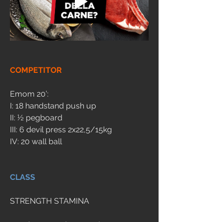
COMPETITOR
Emom 20’:
I: 18 handstand push up
II: ½ pegboard
III: 6 devil press 2x22,5/15kg
IV: 20 wall ball
CLASS
STRENGTH STAMINA