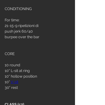
CONDITIONING
For time:
21-15-9 ripetizioni di 
push jerk 60/40
burpee over the bar
CORE
10 round
10" L-sit at ring
10" hollow position
10" 
V-sit
30" rest
CLASS (c2)