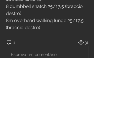
8 dumbbell snatch 25/17,5 (braccio 
destro)
8m overhead walking lunge 25/17,5 
(braccio destro)
1
31
Escreva um comentário
Mais recente
Chiara Brambilla
28 de mai. de 2021
12'50"
Curtir
Responder
Info