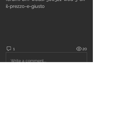
il-prezzo-e-giusto 
1
20
Write a comment...
Newest
Kris kellas
Sep 29, 2021
11:37
Like
Reply