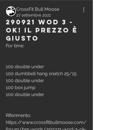
CrossFit Bull Moose
27 settembre 2021
290921 WOD 3 -
Ok! il prezzo è
giusto
For time:
100 double under
100 dumbbell hang snatch 25/15
100 double under
100 box jump
100 double under
Riferimento:
https://www.crossfitbullmoose.com/
forum/bm-wods/300321-wod-3-ok-