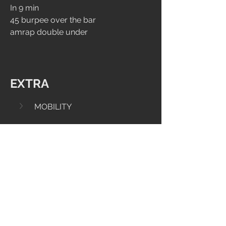
In 9 min
45 burpee over the bar
amrap double under
EXTRA
MOBILITY
CORE
4
287
Escribir un comentario...