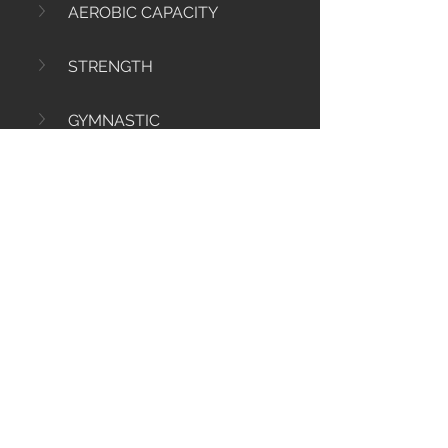
AEROBIC CAPACITY
STRENGTH
GYMNASTIC
0
90
Write a comment...
Info
Ti diamo il benvenuto nel gruppo! Qui
puoi comunicare con gli altri membri,
ricevere aggiornamenti e condividere
file multimediali.