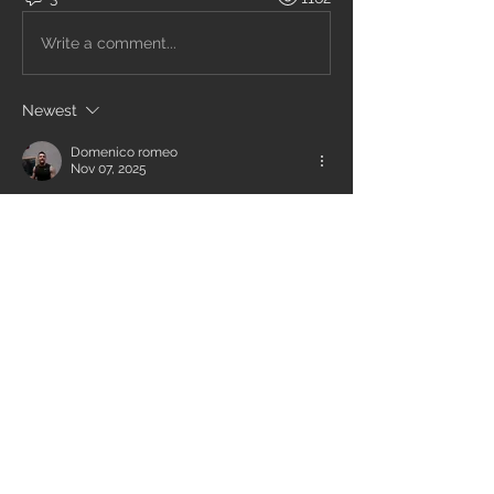
Write a comment...
Newest
Domenico romeo
Nov 07, 2025
  6 legless
  7 rope normali.       Wod 60 rep
  20 front a 100
  15 rep a 112
Like
Reply
Show more comments
Info
Ti diamo il benvenuto nel gruppo! Qui
puoi comunicare con gli altri membri,