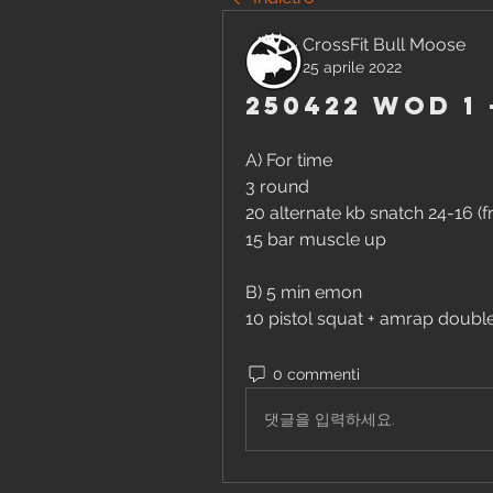
CrossFit Bull Moose
25 aprile 2022
250422 WOD 1 
A) For time
3 round
20 alternate kb snatch 24-16 (
15 bar muscle up
B) 5 min emon
10 pistol squat + amrap doubl
0 commenti
댓글을 입력하세요.